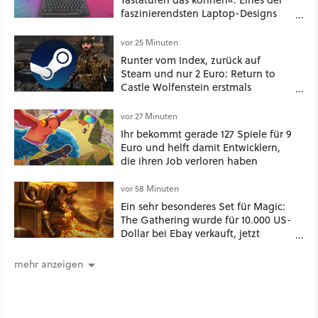
faszinierendsten Laptop-Designs
der 90er geht wieder viral
vor 25 Minuten
Runter vom Index, zurück auf
Steam und nur 2 Euro: Return to
Castle Wolfenstein erstmals
ungeschnitten auf dem deutschen
Markt
vor 27 Minuten
Ihr bekommt gerade 127 Spiele für 9
Euro und helft damit Entwicklern,
die ihren Job verloren haben
vor 58 Minuten
Ein sehr besonderes Set für Magic:
The Gathering wurde für 10.000 US-
Dollar bei Ebay verkauft, jetzt
bekommt es jeder viel günstiger
mehr anzeigen