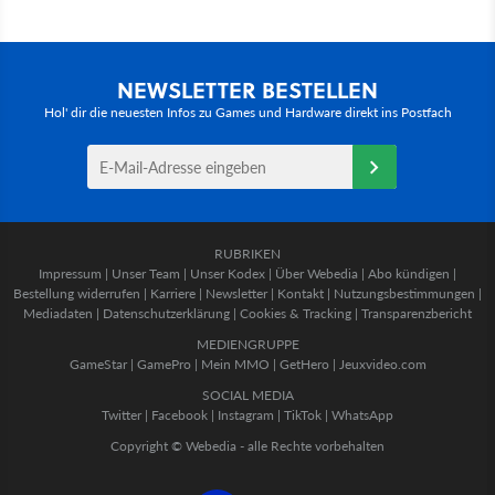
NEWSLETTER BESTELLEN
Hol' dir die neuesten Infos zu Games und Hardware direkt ins Postfach
RUBRIKEN
Impressum
|
Unser Team
|
Unser Kodex
|
Über Webedia
|
Abo kündigen
|
Bestellung widerrufen
|
Karriere
|
Newsletter
|
Kontakt
|
Nutzungsbestimmungen
|
Mediadaten
|
Datenschutzerklärung
|
Cookies & Tracking
|
Transparenzbericht
MEDIENGRUPPE
GameStar
|
GamePro
|
Mein MMO
|
GetHero
|
Jeuxvideo.com
SOCIAL MEDIA
Twitter
|
Facebook
|
Instagram
|
TikTok
|
WhatsApp
Copyright © Webedia - alle Rechte vorbehalten