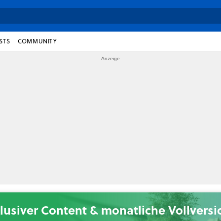
STS
COMMUNITY
lusiver Content & monatliche Vollvers