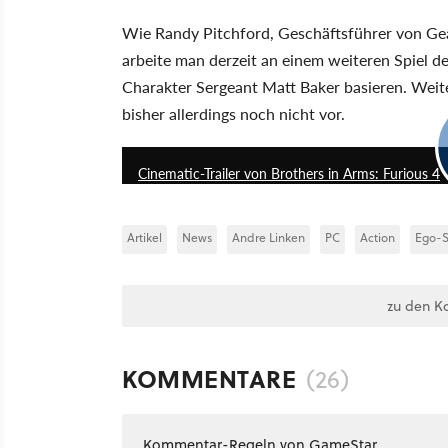
Wie Randy Pitchford, Geschäftsführer von Ge
arbeite man derzeit an einem weiteren Spiel de
Charakter Sergeant Matt Baker basieren. Weiter
bisher allerdings noch nicht vor.
Cinematic-Trailer von Brothers in Arms: Furious 4
Artikel
News
Andre Linken
PC
Action
Ego-S
zu den K
KOMMENTARE
(26)
Kommentar-Regeln von GameStar