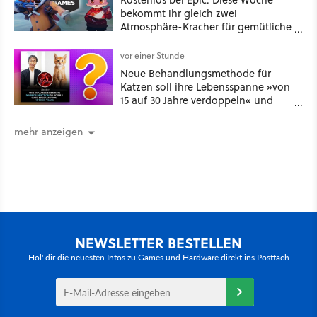
bekommt ihr gleich zwei
Atmosphäre-Kracher für gemütliche
Abende
vor einer Stunde
Neue Behandlungsmethode für
Katzen soll ihre Lebensspanne »von
15 auf 30 Jahre verdoppeln« und
über 1.200 Kommentare setzen sich
kritisch damit auseinander
mehr anzeigen
NEWSLETTER BESTELLEN
Hol' dir die neuesten Infos zu Games und Hardware direkt ins Postfach