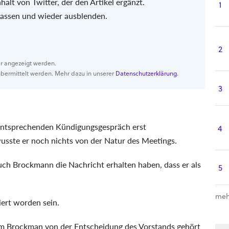
halt von Twitter, der den Artikel ergänzt.
1
 lassen und wieder ausblenden.
2
er angezeigt werden.
bermittelt werden. Mehr dazu in unserer
Datenschutzerklärung
.
3
entsprechenden Kündigungsgespräch erst
4
sste er noch nichts von der Natur des Meetings.
ch Brockmann die Nachricht erhalten haben, dass er als
5
meh
ert worden sein.
m Brockman von der Entscheidung des Vorstands gehört