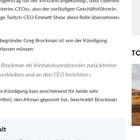
logeintrag hat der Vorstand angekündigt, dass OpenAIs
nterim-CEOs«, also der vorläufigen Geschäftsführerin,
lige Twitch-CEO Emmett Shear diese Rolle übernehmen.
egründer Greg Brockman ist von der Kündigung
erlassen müssen:
T
Brockman als Vorstandsvorsitzender zurücktreten
verbleiben und an den CEO berichten.«
e Kündigung kam anscheinend für beide sehr
itter), den Altman gepostet hat, beschreibt Brockman
alt