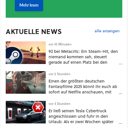
AKTUELLE NEWS
alle anzeigen
vor 10 Minuten
92 bei Metacritc: Ein Steam-Hit, den
niemand kommen sah, steuert
gerade auf einen Platz bei den
Game Awards zu
vor 2 Stunden
Einen der größten deutschen
Fantasyfilme 2025 könnt ihr euch ab
sofort auf Netflix anschauen, mit
dabei: ein Star aus Der Hobbit
vor 3 Stunden
Er ließ seinen Tesla Cybertruck
angeschlossen und fuhr in den
Urlaub: Als er zwei Wochen später
zurückkam, sprang der Truck nicht