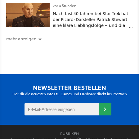
mehr an [Best of GameStar]
vor 4 Stunden
Nach fast 40 Jahren bei Star Trek hat
der Picard-Darsteller Patrick Stewart
eine klare Lieblingsfolge – und die
ist Familiensache
mehr anzeigen
NEWSLETTER BESTELLEN
Hol' dir die neuesten Infos zu Games und Hardware direkt ins Postfach
RUBRIKEN