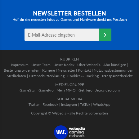
NEWSLETTER BESTELLEN
Hol' dir die neuesten Infos zu Games und Hardware direkt ins Postfach
RUBRIKEN
Impressum
|
Unser Team
|
Unser Kodex
|
Über Webedia
|
Abo kündigen
|
Bestellung widerrufen
|
Karriere
|
Newsletter
|
Kontakt
|
Nutzungsbestimmungen
|
Mediadaten
|
Datenschutzerklärung
|
Cookies & Tracking
|
Transparenzbericht
MEDIENGRUPPE
GameStar
|
GamePro
|
Mein MMO
|
GetHero
|
Jeuxvideo.com
SOCIAL MEDIA
Twitter
|
Facebook
|
Instagram
|
TikTok
|
WhatsApp
Copyright © Webedia - alle Rechte vorbehalten