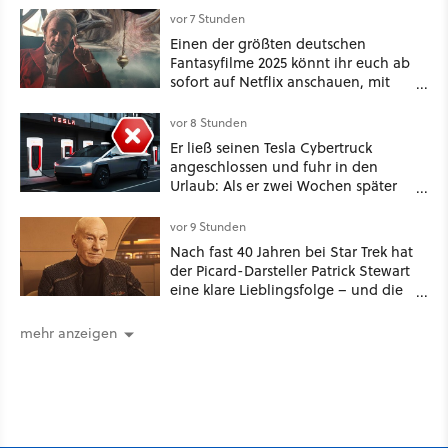
vor 7 Stunden
Einen der größten deutschen
Fantasyfilme 2025 könnt ihr euch ab
sofort auf Netflix anschauen, mit
dabei: ein Star aus Der Hobbit
vor 8 Stunden
Er ließ seinen Tesla Cybertruck
angeschlossen und fuhr in den
Urlaub: Als er zwei Wochen später
zurückkam, sprang der Truck nicht
mehr an [Best of GameStar]
vor 9 Stunden
Nach fast 40 Jahren bei Star Trek hat
der Picard-Darsteller Patrick Stewart
eine klare Lieblingsfolge – und die
ist Familiensache
mehr anzeigen