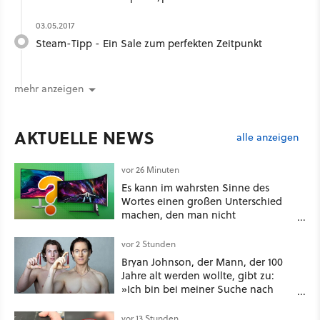
03.05.2017
Steam-Tipp - Ein Sale zum perfekten Zeitpunkt
mehr anzeigen
AKTUELLE NEWS
alle anzeigen
vor 26 Minuten
Es kann im wahrsten Sinne des
Wortes einen großen Unterschied
machen, den man nicht
unterschätzen sollte: Mit welchem
Seitenverhältnis seid ihr unterwegs?
vor 2 Stunden
Bryan Johnson, der Mann, der 100
Jahre alt werden wollte, gibt zu:
»Ich bin bei meiner Suche nach
Langlebigkeit zu weit gegangen«
vor 13 Stunden