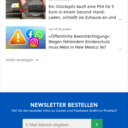
Ein Glückspilz kauft eine PS4 für 5
Euro in einem Second-Hand-
Laden, schließt sie Zuhause an und
schon hat er seine erste
funktionierende PlayStation [Best of
vor 14 Stunden
GameStar]
»Öffentliche Beeinträchtigung«:
Wegen fehlendem Kinderschutz
muss Meta in New Mexico 567
Millionen US-Dollar zahlen
mehr anzeigen
NEWSLETTER BESTELLEN
Hol' dir die neuesten Infos zu Games und Hardware direkt ins Postfach