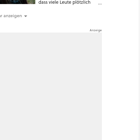
dass viele Leute plötzlich
anders über eines der
umstrittensten Häuser von
r anzeigen
Game of Thrones denken