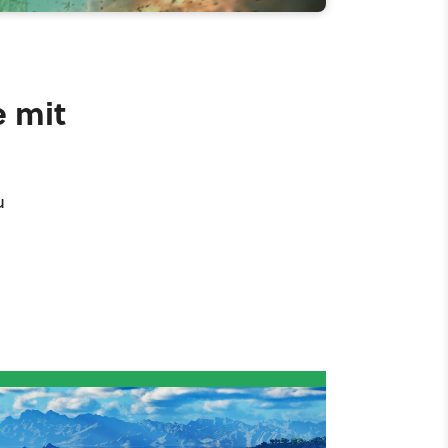
e mit
u