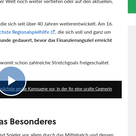
er Welt noch weiter vertiefen oder auf den aktuellen,
 die sich seit über 40 Jahren weiterentwickelt. Am 16.
hste Regionalspielhilfe
, die sich voll und ganz um
tunde gedauert, bevor das Finanzierungsziel erreicht
womit schon zahlreiche Stretchgoals freigeschaltet
4:35
nächste große Kampagne vor, in der ihr eine uralte Gegnerin
as Besonderes
nd Spieler vor allem durch das Mittelreich und dessen