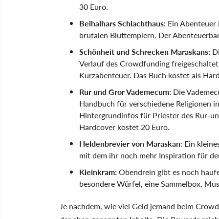
30 Euro.
Belhalhars Schlachthaus:
Ein Abenteuer 
brutalen Bluttemplern. Der Abenteuerban
Schönheit und Schrecken Maraskans:
Di
Verlauf des Crowdfunding freigeschalte
Kurzabenteuer. Das Buch kostet als Har
Rur und Gror Vademecum:
Die Vademecum
Handbuch für verschiedene Religionen i
Hintergrundinfos für Priester des Rur-un
Hardcover kostet 20 Euro.
Heldenbrevier von Maraskan
: Ein klein
mit dem ihr noch mehr Inspiration für de
Kleinkram:
Obendrein gibt es noch hauf
besondere Würfel, eine Sammelbox, Mus
Je nachdem, wie viel Geld jemand beim Crowdfu