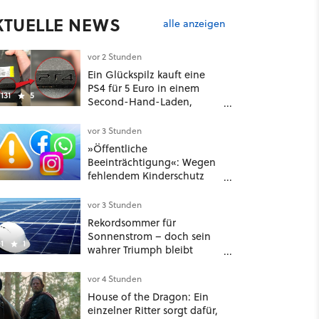
KTUELLE NEWS
alle anzeigen
vor 2 Stunden
Ein Glückspilz kauft eine
PS4 für 5 Euro in einem
131
5
Second-Hand-Laden,
schließt sie Zuhause an und
schon hat er seine erste
vor 3 Stunden
funktionierende PlayStation
»Öffentliche
[Best of GameStar]
Beeinträchtigung«: Wegen
fehlendem Kinderschutz
muss Meta in New Mexico
567 Millionen US-Dollar
vor 3 Stunden
zahlen
Rekordsommer für
Sonnenstrom – doch sein
1
1
wahrer Triumph bleibt
unerzählt
vor 4 Stunden
House of the Dragon: Ein
einzelner Ritter sorgt dafür,