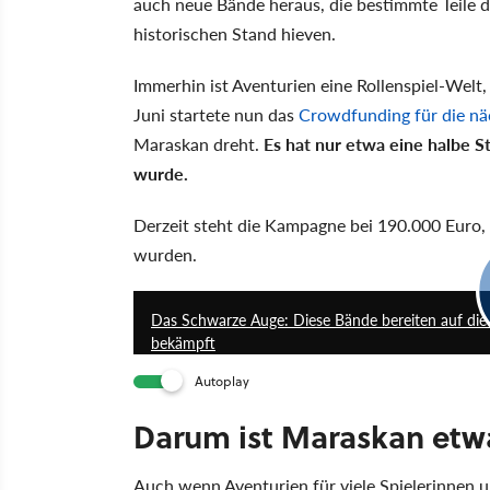
auch neue Bände heraus, die bestimmte Teile d
historischen Stand hieven.
Immerhin ist Aventurien eine Rollenspiel-Welt,
Juni startete nun das
Crowdfunding für die näc
Maraskan dreht.
Es hat nur etwa eine halbe S
wurde.
Derzeit steht die Kampagne bei 190.000 Euro, 
wurden.
Das Schwarze Auge: Diese Bände bereiten auf die 
bekämpft
Autoplay
Darum ist Maraskan etw
Auch wenn Aventurien für viele Spielerinnen u