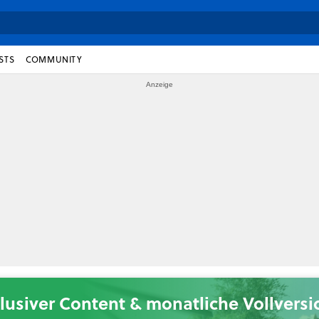
STS
COMMUNITY
lusiver Content & monatliche Vollvers