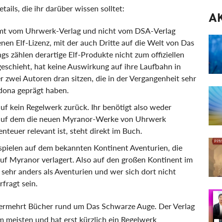
tails, die ihr darüber wissen solltet:
A
mmt vom Uhrwerk-Verlag und nicht vom DSA-Verlag
enen Elf-Lizenz, mit der auch Dritte auf die Welt von Das
gs zählen derartige Elf-Produkte nicht zum offiziellen
geschieht, hat keine Auswirkung auf ihre Laufbahn in
er zwei Autoren dran sitzen, die in der Vergangenheit sehr
ona geprägt haben.
auf kein Regelwerk zurück. Ihr benötigt also weder
 auf dem die neuen Myranor-Werke von Uhrwerk
enteuer relevant ist, steht direkt im Buch.
pielen auf dem bekannten Kontinent Aventurien, die
auf Myranor verlagert. Also auf den großen Kontinent im
 sehr anders als Aventurien und wer sich dort nicht
fragt sein.
ermehrt Bücher rund um Das Schwarze Auge. Der Verlag
m meisten und hat erst kürzlich ein Regelwerk