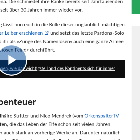
ona. Die schmiedet ihre Ränke bereits seit Jahrtausenden
seit über 30 Jahren immer wieder vor.
lässt nun euch in die Rolle dieser unglaublich mächtigen
er Leiber erschienen
und setzt das letzte Pardona-Solo
ss ihr als »Zunge des Namenlosen« auch eine ganze Armee
riösen Feind« durchführt.
6:33
en, wie das wichtigste Land des Kontinents sich für immer
benteuer
Mháire Stritter und Nico Mendrek (vom
OrkenspalterTV-
en, die das Leben der Elfe schon seit vielen Jahren
 auch stark an vorherige Werke an. Darunter natürlich