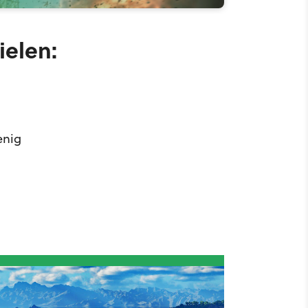
ielen:
enig