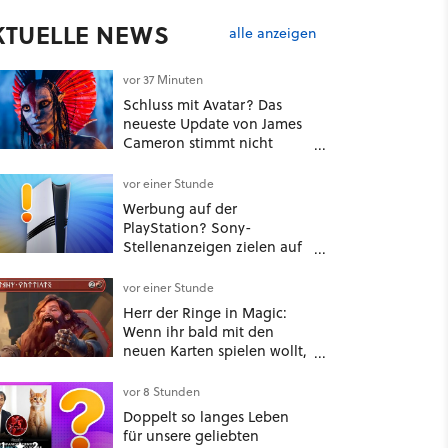
KTUELLE NEWS
alle anzeigen
vor 37 Minuten
Schluss mit Avatar? Das
neueste Update von James
Cameron stimmt nicht
gerade optimistisch
vor einer Stunde
Werbung auf der
PlayStation? Sony-
Stellenanzeigen zielen auf
Autos, Banken und
Mobilfunk
vor einer Stunde
Herr der Ringe in Magic:
Wenn ihr bald mit den
neuen Karten spielen wollt,
solltet ihr schon jetzt auf
Duolingo Zwergisch pauken
vor 8 Stunden
Doppelt so langes Leben
für unsere geliebten
1
2