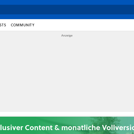
STS
COMMUNITY
lusiver Content & monatliche Vollvers