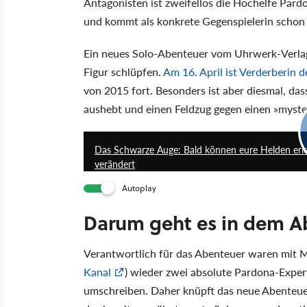
Antagonisten ist zweifellos die Hochelfe Pard
und kommt als konkrete Gegenspielerin schon 
Ein neues Solo-Abenteuer vom Uhrwerk-Verlag 
Figur schlüpfen.
Am 16. April ist Verderberin d
von 2015 fort. Besonders ist aber diesmal, da
aushebt und einen Feldzug gegen einen »myste
Das Schwarze Auge: Bald können eure Helden erleb
verändert
Autoplay
Darum geht es in dem A
Verantwortlich für das Abenteuer waren mit 
Kanal
) wieder zwei absolute Pardona-Expert
umschreiben. Daher knüpft das neue Abenteuer