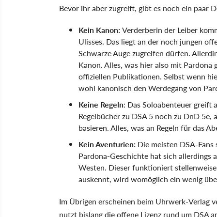
Bevor ihr aber zugreift, gibt es noch ein paar De
Kein Kanon:
Verderberin der Leiber ko
Ulisses. Das liegt an der noch jungen off
Schwarze Auge zugreifen dürfen. Allerdin
Kanon. Alles, was hier also mit Pardona 
offiziellen Publikationen. Selbst wenn hi
wohl kanonisch den Werdegang von Pard
Keine Regeln
: Das Soloabenteuer greift 
Regelbücher zu DSA 5 noch zu DnD 5e,
basieren. Alles, was an Regeln für das Ab
Kein Aventurien:
Die meisten DSA-Fans s
Pardona-Geschichte hat sich allerdings 
Westen. Dieser funktioniert stellenweise
auskennt, wird womöglich ein wenig über
Im Übrigen erscheinen beim Uhrwerk-Verlag v
nutzt bislang die offene Lizenz rund um DSA a