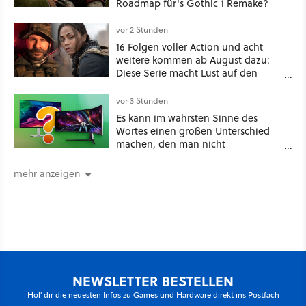
Roadmap für's Gothic 1 Remake?
vor 2 Stunden
16 Folgen voller Action und acht
weitere kommen ab August dazu:
Diese Serie macht Lust auf den
kommenden Call-of-Duty-Film
vor 3 Stunden
Es kann im wahrsten Sinne des
Wortes einen großen Unterschied
machen, den man nicht
unterschätzen sollte: Mit welchem
Seitenverhältnis seid ihr unterwegs?
mehr anzeigen
NEWSLETTER BESTELLEN
Hol' dir die neuesten Infos zu Games und Hardware direkt ins Postfach