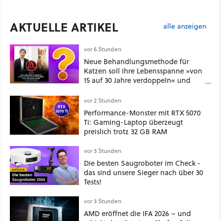
AKTUELLE ARTIKEL
alle anzeigen
vor 6 Stunden
Neue Behandlungsmethode für
Katzen soll ihre Lebensspanne »von
15 auf 30 Jahre verdoppeln« und
über 1.200 Kommentare setzen sich
kritisch damit auseinander
vor 2 Stunden
Performance-Monster mit RTX 5070
Ti: Gaming-Laptop überzeugt
preislich trotz 32 GB RAM
vor 3 Stunden
Die besten Saugroboter im Check -
das sind unsere Sieger nach über 30
Tests!
vor 3 Stunden
AMD eröffnet die IFA 2026 – und