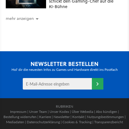
schickt den Gaming-Chef auf die
KI-Bühne
mehr anzeigen
NEWSLETTER BESTELLEN
Hol' dir die neuesten Infos zu Games und Hardware direkt ins Postfach
RUBRIKEN
Impressum
|
Unser Team
|
Unser Kodex
|
Über Webedia
|
Abo kündigen
|
Bestellung widerrufen
|
Karriere
|
Newsletter
|
Kontakt
|
Nutzungsbestimmungen
|
Mediadaten
|
Datenschutzerklärung
|
Cookies & Tracking
|
Transparenzbericht