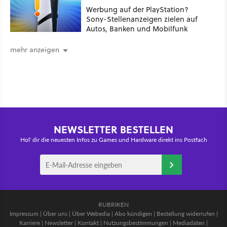
Werbung auf der PlayStation?
Sony-Stellenanzeigen zielen auf
Autos, Banken und Mobilfunk
mehr anzeigen
NEWSLETTER BESTELLEN
Hol' dir die neuesten Infos zu Games und Hardware direkt ins Postfach
RUBRIKEN
Impressum
|
Über uns
|
Über Webedia
|
Abo kündigen
|
Bestellung widerrufen
|
Karriere
|
Newsletter
|
Kontakt
|
Nutzungsbestimmungen
|
Mediadaten
|