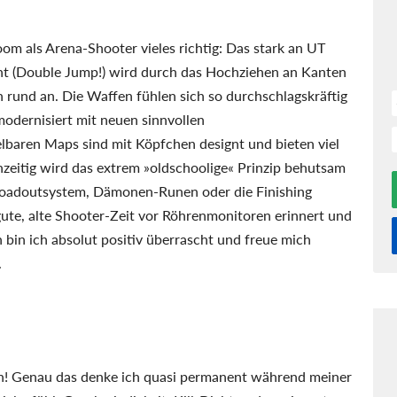
m als Arena-Shooter vieles richtig: Das stark an UT
 (Double Jump!) wird durch das Hochziehen an Kanten
 rund an. Die Waffen fühlen sich so durchschlagskräftig
odernisiert mit neuen sinnvollen
lbaren Maps sind mit Köpfchen designt und bieten viel
hzeitig wird das extrem »oldschoolige« Prinzip behutsam
Loadoutsystem, Dämonen-Runen oder die Finishing
gute, alte Shooter-Zeit vor Röhrenmonitoren erinnert und
n bin ich absolut positiv überrascht und freue mich
.
rn! Genau das denke ich quasi permanent während meiner