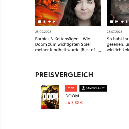
8
9
19
8
25.09.2025
23.07.2025
Barbies & Kettensägen - Wie
So habt ihr
Doom zum wichtigsten Spiel
gesehen, un
meiner Kindheit wurde [Best of
wirklich ke
GameStar]
PREISVERGLEICH
TIPP
DOOM
ab 3,82 €