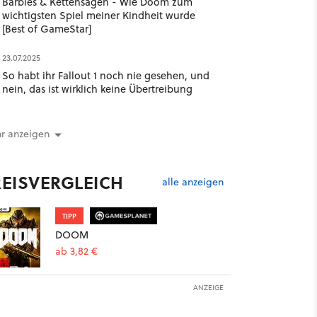
Barbies & Kettensägen - Wie Doom zum
wichtigsten Spiel meiner Kindheit wurde
[Best of GameStar]
23.07.2025
So habt ihr Fallout 1 noch nie gesehen, und
nein, das ist wirklich keine Übertreibung
r anzeigen
REISVERGLEICH
alle anzeigen
TIPP
DOOM
ab 3,82 €
ANZEIGE