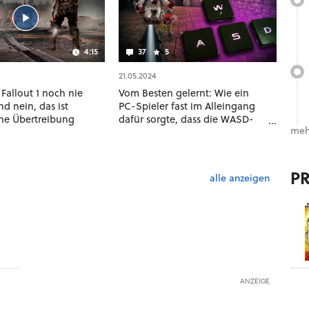
4:15
37
5
21.05.2024
 Fallout 1 noch nie
Vom Besten gelernt: Wie ein
d nein, das ist
PC-Spieler fast im Alleingang
ine Übertreibung
dafür sorgte, dass die WASD-
meh
Steuerung zum Standard
wurde
P
alle anzeigen
ANZEIGE