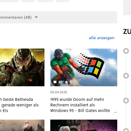
ommentaren (48)
Z
alle anzeigen
22
6
06.04.2026
ch beste Bethesda
1995 wurde Doom auf mehr
t gerade weniger als
Rechnern installiert als
 Eis
Windows 95 - Bill Gates wollte
deshalb einfach die Entwickler
kaufen