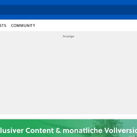
STS
COMMUNITY
lusiver Content & monatliche Vollvers