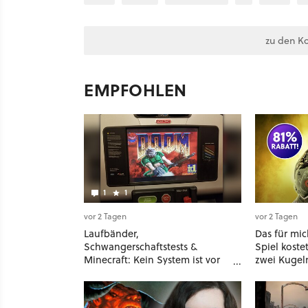
zu den K
EMPFOHLEN
1
1
vor 2 Tagen
vor 2 Tagen
Laufbänder,
Das für mi
Schwangerschaftstests &
Spiel koste
Minecraft: Kein System ist vor
zwei Kugeln
»DOOM« sicher