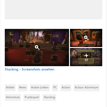
19
Stacking - Screenshots ansehen
Artikel
News
Andre Linken
PC
Action
Action-Adventure
Adventure
Puzzlespiel
Stacking