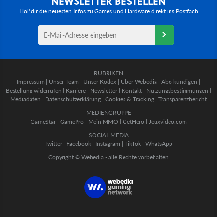
NEWSLETTER BESTELLEN
Hol' dir die neuesten Infos zu Games und Hardware direkt ins Postfach
RUBRIKEN
Impressum
|
Unser Team
|
Unser Kodex
|
Über Webedia
|
Abo kündigen
|
Bestellung widerrufen
|
Karriere
|
Newsletter
|
Kontakt
|
Nutzungsbestimmungen
|
Mediadaten
|
Datenschutzerklärung
|
Cookies & Tracking
|
Transparenzbericht
MEDIENGRUPPE
GameStar
|
GamePro
|
Mein MMO
|
GetHero
|
Jeuxvideo.com
SOCIAL MEDIA
Twitter
|
Facebook
|
Instagram
|
TikTok
|
WhatsApp
Copyright © Webedia - alle Rechte vorbehalten