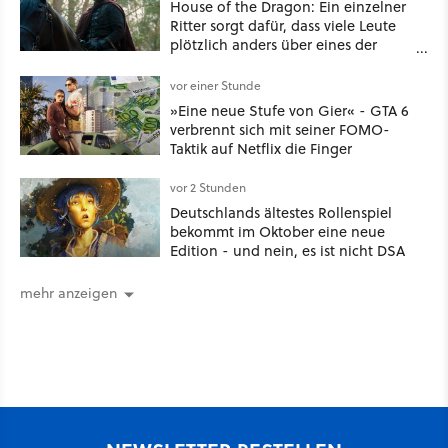
House of the Dragon: Ein einzelner
Ritter sorgt dafür, dass viele Leute
plötzlich anders über eines der
umstrittensten Häuser von Game of
Thrones denken
vor einer Stunde
»Eine neue Stufe von Gier« - GTA 6
verbrennt sich mit seiner FOMO-
Taktik auf Netflix die Finger
vor 2 Stunden
Deutschlands ältestes Rollenspiel
bekommt im Oktober eine neue
Edition - und nein, es ist nicht DSA
mehr anzeigen