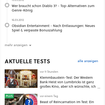
Wer braucht schon Diablo 3? - Top-Alternativen zum
Genre-König
16.03.2012
Obsidian Entertainment - Nach Entlassungen: Neues
Spiel & verpasste Bonuszahlung
mehr anzeigen
AKTUELLE TESTS
alle anzeigen
vor 11 Stunden
Klemmbaustein-Test: Der Western
Bank Heist von Lumibricks ist ganz
großes Kino, aber ich wünschte, ich
hätte vorher nie von der Marke
gehört
PLUS
vor einem Tag
Beast of Reincarnation im Test: Ein