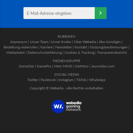
RUBRIKEN
Impressum
|
Unser Team
|
Unser Kodex
|
Über Webedia
|
Abo kündigen
|
Bestellung widerrufen
|
Karriere
|
Newsletter
|
Kontakt
|
Nutzungsbestimmungen
|
Mediadaten
|
Datenschutzerklärung
|
Cookies & Tracking
|
Transparenzbericht
MEDIENGRUPPE
GameStar
|
GamePro
|
Mein MMO
|
GetHero
|
Jeuxvideo.com
SOCIAL MEDIA
Twitter
|
Facebook
|
Instagram
|
TikTok
|
WhatsApp
Copyright © Webedia - alle Rechte vorbehalten