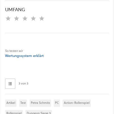
UMFANG
So testen wir
Wertungssystem erklärt
3 von 3
Artikel
Test
Petra Schmitz
PC
Action-Rollenspiel
Rollenspiel
Dungeon Siege 3