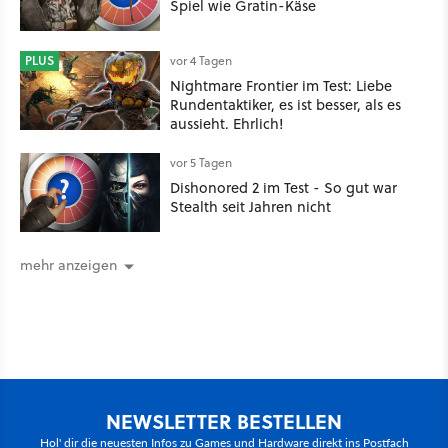
Spiel wie Gratin-Käse
PLUS
vor 4 Tagen
Nightmare Frontier im Test: Liebe
Rundentaktiker, es ist besser, als es
aussieht. Ehrlich!
vor 5 Tagen
Dishonored 2 im Test - So gut war
Stealth seit Jahren nicht
mehr anzeigen
NEWSLETTER BESTELLEN
Hol' dir die neuesten Infos zu Games und Hardware direkt ins Postfach