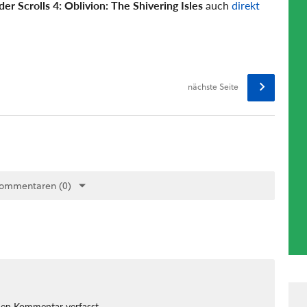
der Scrolls 4: Oblivion: The Shivering Isles
auch
direkt
nächste Seite
Kommentaren (0)
nen Kommentar verfasst.