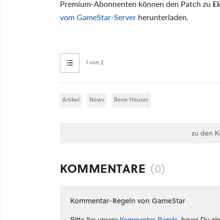
Premium-Abonnenten können den Patch zu
El
vom GameStar-Server
herunterladen.
1 von 2
Artikel
News
Rene Heuser
zu den 
KOMMENTARE
(0)
Kommentar-Regeln von GameStar
Bitte lies unsere
Kommentar-Regeln
, bevor Du ei