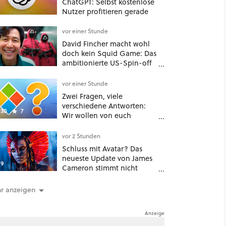
ChatGPT: Selbst kostenlose
Nutzer profitieren gerade
vor einer Stunde
David Fincher macht wohl
doch kein Squid Game: Das
ambitionierte US-Spin-off
wurde angeblich abgesägt
vor einer Stunde
Zwei Fragen, viele
verschiedene Antworten:
30
7
Wir wollen von euch
wissen, wie groß und alt
euer Windows ist
vor 2 Stunden
Schluss mit Avatar? Das
neueste Update von James
9
Cameron stimmt nicht
gerade optimistisch
r anzeigen