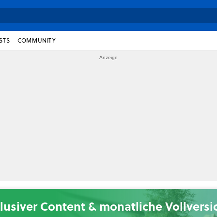
STS
COMMUNITY
lusiver Content & monatliche Vollvers