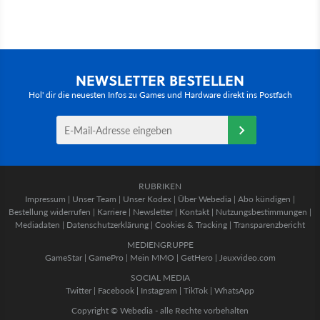
NEWSLETTER BESTELLEN
Hol' dir die neuesten Infos zu Games und Hardware direkt ins Postfach
RUBRIKEN
Impressum
|
Unser Team
|
Unser Kodex
|
Über Webedia
|
Abo kündigen
|
Bestellung widerrufen
|
Karriere
|
Newsletter
|
Kontakt
|
Nutzungsbestimmungen
|
Mediadaten
|
Datenschutzerklärung
|
Cookies & Tracking
|
Transparenzbericht
MEDIENGRUPPE
GameStar
|
GamePro
|
Mein MMO
|
GetHero
|
Jeuxvideo.com
SOCIAL MEDIA
Twitter
|
Facebook
|
Instagram
|
TikTok
|
WhatsApp
Copyright © Webedia - alle Rechte vorbehalten