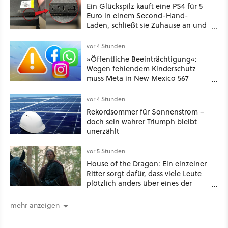
Ein Glückspilz kauft eine PS4 für 5
Euro in einem Second-Hand-
Laden, schließt sie Zuhause an und
schon hat er seine erste
funktionierende PlayStation [Best of
vor 4 Stunden
GameStar]
»Öffentliche Beeinträchtigung«:
Wegen fehlendem Kinderschutz
muss Meta in New Mexico 567
Millionen US-Dollar zahlen
vor 4 Stunden
Rekordsommer für Sonnenstrom –
doch sein wahrer Triumph bleibt
unerzählt
vor 5 Stunden
House of the Dragon: Ein einzelner
Ritter sorgt dafür, dass viele Leute
plötzlich anders über eines der
umstrittensten Häuser von Game of
Thrones denken
mehr anzeigen