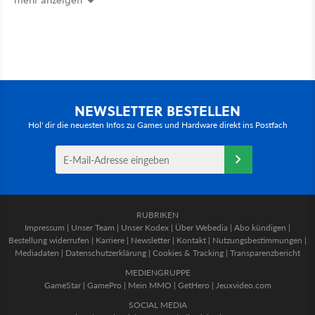
NEWSLETTER BESTELLEN
Hol' dir die neuesten Infos zu Games und Hardware direkt ins Postfach
RUBRIKEN
Impressum
|
Unser Team
|
Unser Kodex
|
Über Webedia
|
Abo kündigen
|
Bestellung widerrufen
|
Karriere
|
Newsletter
|
Kontakt
|
Nutzungsbestimmungen
|
Mediadaten
|
Datenschutzerklärung
|
Cookies & Tracking
|
Transparenzbericht
MEDIENGRUPPE
GameStar
|
GamePro
|
Mein MMO
|
GetHero
|
Jeuxvideo.com
SOCIAL MEDIA