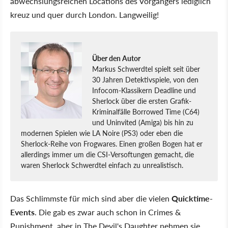
abwechslungsreichen Locations des Vorgängers lediglich
kreuz und quer durch London. Langweilig!
Über den Autor
Markus Schwerdtel spielt seit über
30 Jahren Detektivspiele, von den
Infocom-Klassikern Deadline und
Sherlock über die ersten Grafik-
Kriminalfälle Borrowed Time (C64)
und Uninvited (Amiga) bis hin zu
modernen Spielen wie LA Noire (PS3) oder eben die
Sherlock-Reihe von Frogwares. Einen großen Bogen hat er
allerdings immer um die CSI-Versoftungen gemacht, die
waren Sherlock Schwerdtel einfach zu unrealistisch.
Das Schlimmste für mich sind aber die vielen
Quicktime-
Events
. Die gab es zwar auch schon in Crimes &
Punishment, aber in The Devil's Daughter nehmen sie