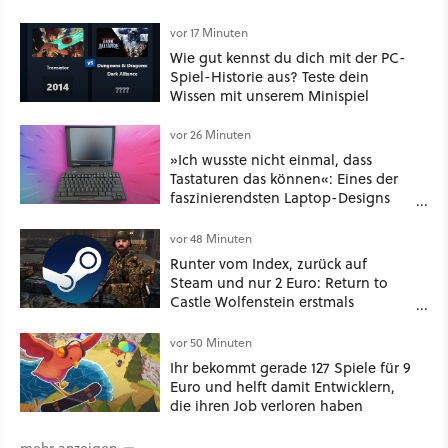
vor 17 Minuten
Wie gut kennst du dich mit der PC-
Spiel-Historie aus? Teste dein
Wissen mit unserem Minispiel
vor 26 Minuten
»Ich wusste nicht einmal, dass
Tastaturen das können«: Eines der
faszinierendsten Laptop-Designs
der 90er geht wieder viral
vor 48 Minuten
Runter vom Index, zurück auf
Steam und nur 2 Euro: Return to
Castle Wolfenstein erstmals
ungeschnitten auf dem deutschen
Markt
vor 50 Minuten
Ihr bekommt gerade 127 Spiele für 9
Euro und helft damit Entwicklern,
die ihren Job verloren haben
mehr anzeigen