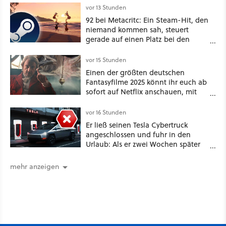
vor 13 Stunden
92 bei Metacritc: Ein Steam-Hit, den
niemand kommen sah, steuert
gerade auf einen Platz bei den
Game Awards zu
vor 15 Stunden
Einen der größten deutschen
Fantasyfilme 2025 könnt ihr euch ab
sofort auf Netflix anschauen, mit
dabei: ein Star aus Der Hobbit
vor 16 Stunden
Er ließ seinen Tesla Cybertruck
angeschlossen und fuhr in den
Urlaub: Als er zwei Wochen später
zurückkam, sprang der Truck nicht
mehr an [Best of GameStar]
mehr anzeigen