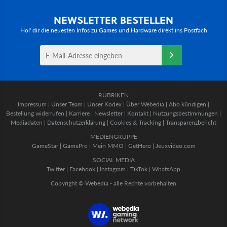
NEWSLETTER BESTELLEN
Hol' dir die neuesten Infos zu Games und Hardware direkt ins Postfach
RUBRIKEN
Impressum
|
Unser Team
|
Unser Kodex
|
Über Webedia
|
Abo kündigen
|
Bestellung widerrufen
|
Karriere
|
Newsletter
|
Kontakt
|
Nutzungsbestimmungen
|
Mediadaten
|
Datenschutzerklärung
|
Cookies & Tracking
|
Transparenzbericht
MEDIENGRUPPE
GameStar
|
GamePro
|
Mein MMO
|
GetHero
|
Jeuxvideo.com
SOCIAL MEDIA
Twitter
|
Facebook
|
Instagram
|
TikTok
|
WhatsApp
Copyright © Webedia - alle Rechte vorbehalten