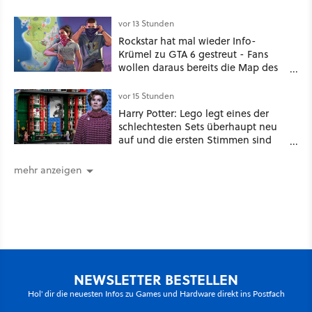
House of the Dragon und Knight of
the Seven Kingdoms
vor 13 Stunden
Rockstar hat mal wieder Info-
Krümel zu GTA 6 gestreut - Fans
wollen daraus bereits die Map des
kommenden Open-World-Hits
ablesen können
vor 15 Stunden
Harry Potter: Lego legt eines der
schlechtesten Sets überhaupt neu
auf und die ersten Stimmen sind
schon wieder kritisch
mehr anzeigen
NEWSLETTER BESTELLEN
Hol' dir die neuesten Infos zu Games und Hardware direkt ins Postfach