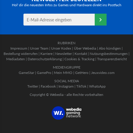
Hol' dir die neuesten Infos zu Games und Hardware direkt ins Postfach
RUBRIKEN
Impressum
|
Unser Team
|
Unser Kodex
|
Über Webedia
|
Abo kündigen
|
Bestellung widerrufen
|
Karriere
|
Newsletter
|
Kontakt
|
Nutzungsbestimmungen
|
Mediadaten
|
Datenschutzerklärung
|
Cookies & Tracking
|
Transparenzbericht
MEDIENGRUPPE
GameStar
|
GamePro
|
Mein MMO
|
GetHero
|
Jeuxvideo.com
SOCIAL MEDIA
Twitter
|
Facebook
|
Instagram
|
TikTok
|
WhatsApp
Copyright © Webedia - alle Rechte vorbehalten