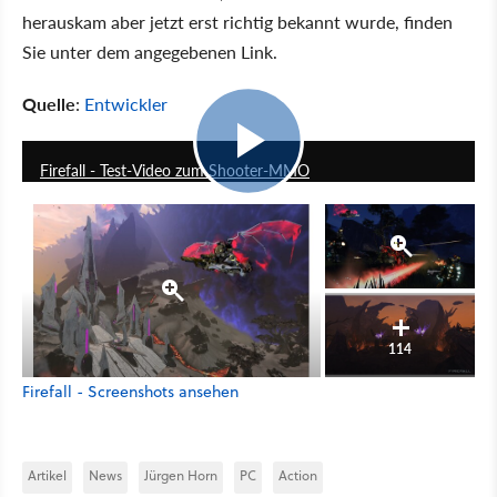
herauskam aber jetzt erst richtig bekannt wurde, finden
Sie unter dem angegebenen Link.
Quelle
:
Entwickler
11:13
Firefall - Test-Video zum Shooter-MMO
114
Firefall - Screenshots ansehen
Artikel
News
Jürgen Horn
PC
Action