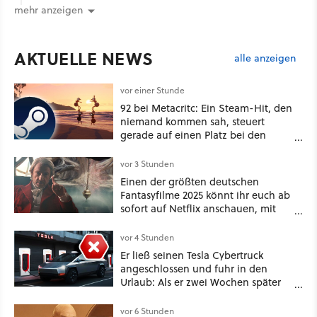
mehr anzeigen
AKTUELLE NEWS
alle anzeigen
vor einer Stunde
92 bei Metacritc: Ein Steam-Hit, den
niemand kommen sah, steuert
gerade auf einen Platz bei den
Game Awards zu
vor 3 Stunden
Einen der größten deutschen
Fantasyfilme 2025 könnt ihr euch ab
sofort auf Netflix anschauen, mit
dabei: ein Star aus Der Hobbit
vor 4 Stunden
Er ließ seinen Tesla Cybertruck
angeschlossen und fuhr in den
Urlaub: Als er zwei Wochen später
zurückkam, sprang der Truck nicht
mehr an [Best of GameStar]
vor 6 Stunden