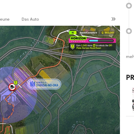
eune
Das Auto
meh
P