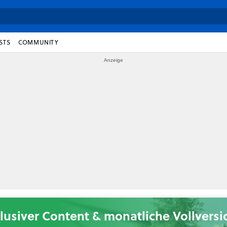
STS
COMMUNITY
lusiver Content & monatliche Vollvers