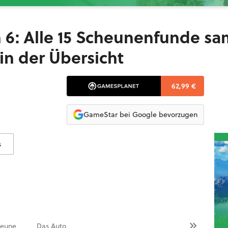
n 6: Alle 15 Scheunenfunde sa
in der Übersicht
62,99 €
GameStar bei Google bevorzugen
s
eune
Das Auto