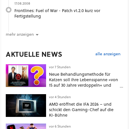
17.08.2008
Frontlines: Fuel of War - Patch v1.2.0 kurz vor
Fertigstellung
mehr anzeigen
AKTUELLE NEWS
alle anzeigen
vor 7 Stunden
Neue Behandlungsmethode für
Katzen soll ihre Lebensspanne »von
15 auf 30 Jahre verdoppeln« und
über 1.200 Kommentare setzen sich
kritisch damit auseinander
vor 4 Stunden
AMD eröffnet die IFA 2026 – und
schickt den Gaming-Chef auf die
KI-Bühne
vor 6 Stunden