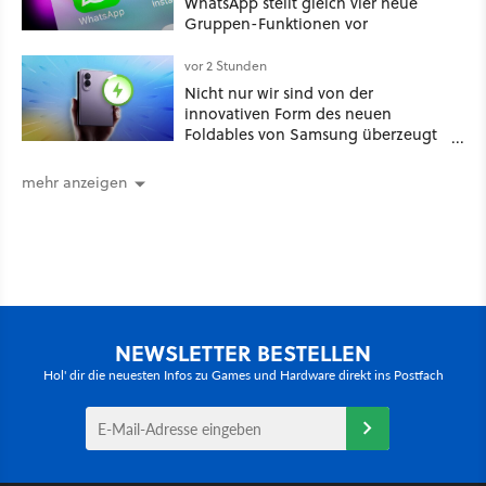
WhatsApp stellt gleich vier neue
Gruppen-Funktionen vor
vor 2 Stunden
Nicht nur wir sind von der
innovativen Form des neuen
Foldables von Samsung überzeugt
– das Handy stellt gerade auch
neue Vorbesteller-Rekorde auf
mehr anzeigen
NEWSLETTER BESTELLEN
Hol' dir die neuesten Infos zu Games und Hardware direkt ins Postfach