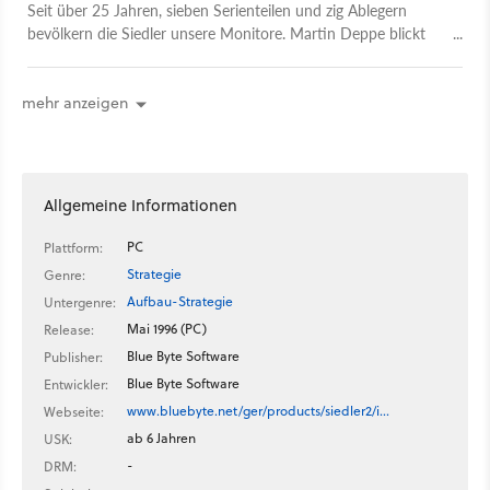
Seit über 25 Jahren, sieben Serienteilen und zig Ablegern
bevölkern die Siedler unsere Monitore. Martin Deppe blickt
zurück auf zweieinhalb Jahrzehnte mal mehr, mal weniger
spaßigen Wuselns.
mehr anzeigen
Allgemeine Informationen
PC
Plattform:
Strategie
Genre:
Aufbau-Strategie
Untergenre:
Mai 1996 (PC)
Release:
Blue Byte Software
Publisher:
Blue Byte Software
Entwickler:
www.bluebyte.net/ger/products/siedler2/i…
Webseite:
ab 6 Jahren
USK:
-
DRM: