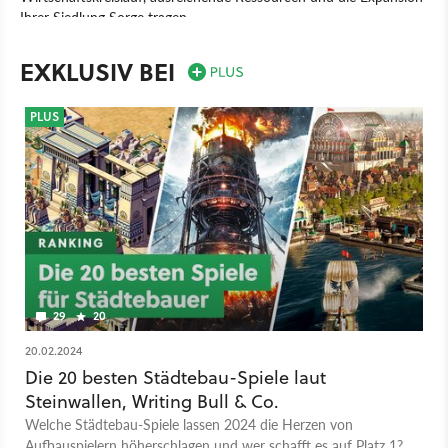
Ihrer Siedlung Sorge tragen.
Spiel
PC
Aufbau-Strategie
Strategie
Blue Byte Software
EXKLUSIV BEI
Blue Byte Software
Die Siedler 2: Veni, Vidi, Vici
PLUS
29
20
20.02.2024
Die 20 besten Städtebau-Spiele laut
Steinwallen, Writing Bull & Co.
Welche Städtebau-Spiele lassen 2024 die Herzen von
Aufbauspielern höherschlagen und wer schafft es auf Platz 1?