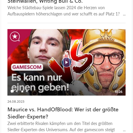
Steinwallen, Writing Bull & Co.
Welche Städtebau-Spiele lassen 2024 die Herzen von
Aufbauspielern höherschlagen und wer schafft es auf Platz 1?
Wir haben gemeinsam mit Genre-Experten ein Ranking
erarbeitet.
4
4
51:26
24.08.2023
Maurice vs. HandOfBlood: Wer ist der größte
Siedler-Experte?
Zwei erbitterte Rivalen kämpfen um den Titel des größten
Siedler-Experten des Universums. Auf der gamescom steigt