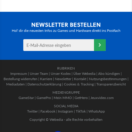
NEWSLETTER BESTELLEN
Hol' dir die neuesten Infos zu Games und Hardware direkt ins Postfach
RUBRIKEN
Impressum
|
Unser Team
|
Unser Kodex
|
Über Webedia
|
Abo kündigen
|
Bestellung widerrufen
|
Karriere
|
Newsletter
|
Kontakt
|
Nutzungsbestimmungen
|
Mediadaten
|
Datenschutzerklärung
|
Cookies & Tracking
|
Transparenzbericht
MEDIENGRUPPE
GameStar
|
GamePro
|
Mein MMO
|
GetHero
|
Jeuxvideo.com
SOCIAL MEDIA
Twitter
|
Facebook
|
Instagram
|
TikTok
|
WhatsApp
Copyright © Webedia - alle Rechte vorbehalten