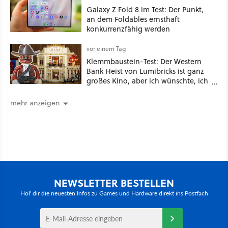
Galaxy Z Fold 8 im Test: Der Punkt,
an dem Foldables ernsthaft
konkurrenzfähig werden
vor einem Tag
Klemmbaustein-Test: Der Western
Bank Heist von Lumibricks ist ganz
großes Kino, aber ich wünschte, ich
hätte vorher nie von der Marke
gehört
mehr anzeigen
NEWSLETTER BESTELLEN
Hol' dir die neuesten Infos zu Games und Hardware direkt ins Postfach