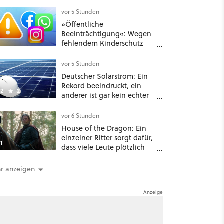
schließt sie Zuhause an und
schon hat er seine erste
vor 5 Stunden
funktionierende PlayStation
»Öffentliche
[Best of GameStar]
Beeinträchtigung«: Wegen
fehlendem Kinderschutz
muss Meta in New Mexico
567 Millionen US-Dollar
vor 5 Stunden
zahlen
Deutscher Solarstrom: Ein
Rekord beeindruckt, ein
2
2
anderer ist gar kein echter
Erfolg – und ein Detail
verrät mehr über die
vor 6 Stunden
Energiewende als jede Zahl
House of the Dragon: Ein
einzelner Ritter sorgt dafür,
1
dass viele Leute plötzlich
anders über eines der
umstrittensten Häuser von
r anzeigen
Game of Thrones denken