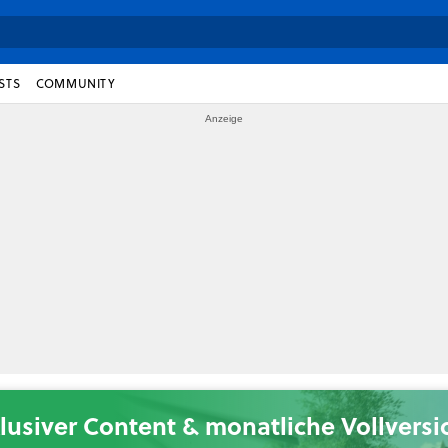
STS
COMMUNITY
lusiver Content & monatliche Vollvers