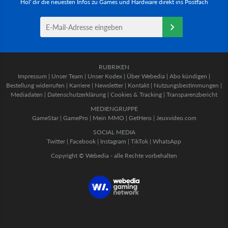
Hol' dir die neuesten Infos zu Games und Hardware direkt ins Postfach
RUBRIKEN
Impressum
|
Unser Team
|
Unser Kodex
|
Über Webedia
|
Abo kündigen
|
Bestellung widerrufen
|
Karriere
|
Newsletter
|
Kontakt
|
Nutzungsbestimmungen
|
Mediadaten
|
Datenschutzerklärung
|
Cookies & Tracking
|
Transparenzbericht
MEDIENGRUPPE
GameStar
|
GamePro
|
Mein MMO
|
GetHero
|
Jeuxvideo.com
SOCIAL MEDIA
Twitter
|
Facebook
|
Instagram
|
TikTok
|
WhatsApp
Copyright © Webedia - alle Rechte vorbehalten