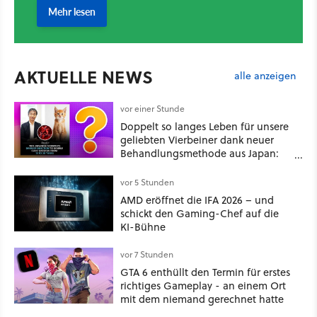
AKTUELLE NEWS
alle anzeigen
vor einer Stunde
Doppelt so langes Leben für unsere
geliebten Vierbeiner dank neuer
Behandlungsmethode aus Japan:
Der Blick auf über 1.200
Kommentare zeigt, dass es nicht so
vor 5 Stunden
einfach ist
AMD eröffnet die IFA 2026 – und
schickt den Gaming-Chef auf die
KI-Bühne
vor 7 Stunden
GTA 6 enthüllt den Termin für erstes
richtiges Gameplay - an einem Ort
mit dem niemand gerechnet hatte