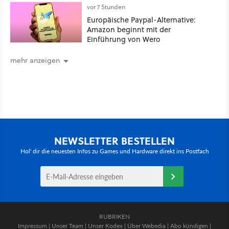
vor 7 Stunden
Europäische Paypal-Alternative:
Amazon beginnt mit der
Einführung von Wero
mehr anzeigen
NEWSLETTER BESTELLEN
Hol' dir die neuesten Infos zu Games und Hardware direkt ins Postfach
RUBRIKEN
Impressum
|
Unser Team
|
Unser Kodex
|
Über Webedia
|
Abo kündigen
|