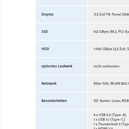
Display
17,3 Zoll TN-Panel (256
SSD
512 GByte (M.2, PCI-Ex
HDD
1.000 GByte (2,5 Zoll, 
optisches Laufwerk
nicht vorhanden
Netzwerk
Killer 1535, WLAN 802.1
Besonderheiten
SD-Karten-Leser, RG
4 x USB 3.0 (Type-A)
1 x USB 3.1 (Type-C)
1 x Thunderbolt 3 (Ty
1 x HDMI 2.0