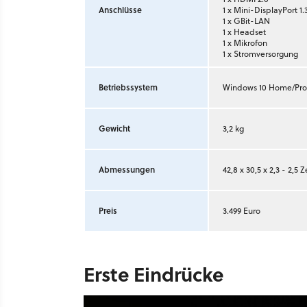
Anschlüsse
1 x Mini-DisplayPort 1.
1 x GBit-LAN
1 x Headset
1 x Mikrofon
1 x Stromversorgung
Betriebssystem
Windows 10 Home/Pro (
Gewicht
3,2 kg
Abmessungen
42,8 x 30,5 x 2,3 - 2,5
Preis
3.499 Euro
Erste Eindrücke