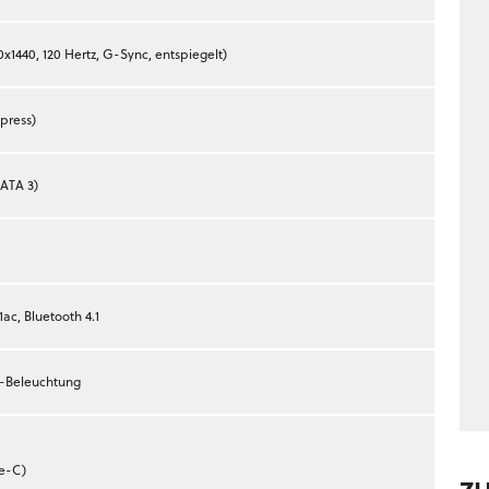
0x1440, 120 Hertz, G-Sync, entspiegelt)
press)
SATA 3)
1ac, Bluetooth 4.1
B-Beleuchtung
pe-C)