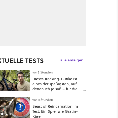
KTUELLE TESTS
alle anzeigen
vor 8 Stunden
Dieses Trecking-E-Bike ist
eines der spaßigsten, auf
1
denen ich je saß – für die
Hälfte des üblichen Preises
vor 11 Stunden
Beast of Reincarnation im
Test: Ein Spiel wie Gratin-
31
22
Käse