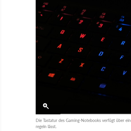
Die Tastatur des Gaming-Notebooks verfügt über eine
regeln lässt.