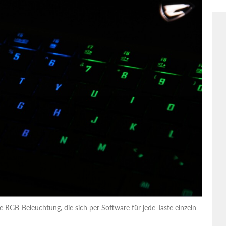
 RGB-Beleuchtung, die sich per Software für jede Taste einzeln