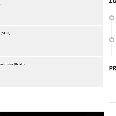
Z
3
64 Bit)
 Zentimeter (BxTxH)
P