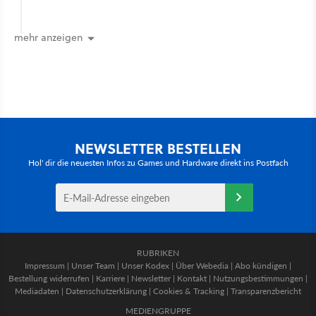
mehr anzeigen
NEWSLETTER BESTELLEN
Hol' dir die neuesten Infos zu Games und Hardware direkt ins Postfach
RUBRIKEN
Impressum
|
Unser Team
|
Unser Kodex
|
Über Webedia
|
Abo kündigen
|
Bestellung widerrufen
|
Karriere
|
Newsletter
|
Kontakt
|
Nutzungsbestimmungen
|
Mediadaten
|
Datenschutzerklärung
|
Cookies & Tracking
|
Transparenzbericht
MEDIENGRUPPE