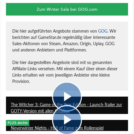
Zum Winter Sale bei GOG.com
Die hier aufgeführten Angebote stammen von
GOG
. Wir
berichten auf GameStar.de regelmäßig über interessante
Sales-Aktionen von Steam, Amazon, Origin, Uplay, GOG
und anderen Anbietern und Plattformen.
Die hier dargestellten Angebote sind mit so genannten
Affiliate-Links versehen. Mit einem Kauf über einen dieser
Links erhalten wir vom jeweiligen Anbieter eine kleine
Provision.
1:53
The Witcher 3: Game of the Year Edition - Launch-Trailer zur
GOTY-Version mit allen Inhalten
2:59
PLUS-Archiv
Neverwinter Nights - Hall of Fame zum Rollenspiel