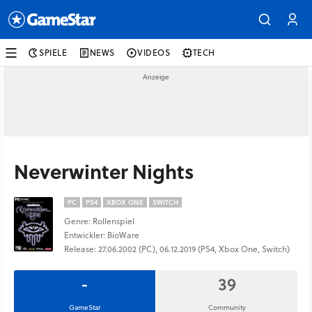
SPIELE
NEWS
VIDEOS
TECH
Neverwinter Nights
PC
PS4
XBOX ONE
SWITCH
Genre: Rollenspiel
Entwickler: BioWare
Release: 27.06.2002 (PC), 06.12.2019 (PS4, Xbox One, Switch)
-
39
GameStar
Community