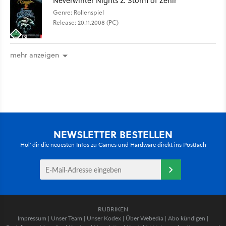
Neverwinter Nights 2: Storm of Zehir
Genre: Rollenspiel
Release: 20.11.2008 (PC)
mehr anzeigen
NEWSLETTER BESTELLEN
Hol' dir die neuesten Infos zu Games und Hardware direkt ins Postfach
RUBRIKEN
Impressum
|
Unser Team
|
Unser Kodex
|
Über Webedia
|
Abo kündigen
|