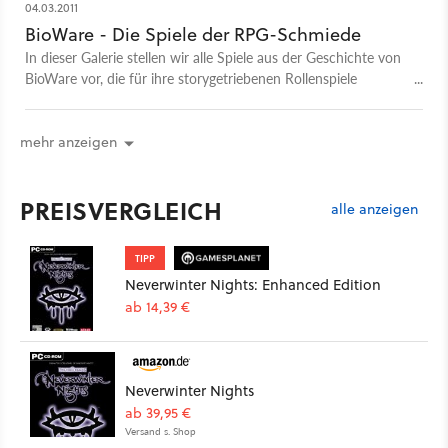
04.03.2011
BioWare - Die Spiele der RPG-Schmiede
In dieser Galerie stellen wir alle Spiele aus der Geschichte von
BioWare vor, die für ihre storygetriebenen Rollenspiele
berühmt sind.
mehr anzeigen
PREISVERGLEICH
alle anzeigen
TIPP
Neverwinter Nights: Enhanced Edition
ab 14,39 €
Neverwinter Nights
ab 39,95 €
Versand s. Shop