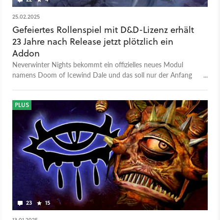
25.02.2025
Gefeiertes Rollenspiel mit D&D-Lizenz erhält
23 Jahre nach Release jetzt plötzlich ein
Addon
Neverwinter Nights bekommt ein offizielles neues Modul
namens Doom of Icewind Dale und das soll nur der Anfang
sein.
PLUS
23
15
13.01.2025