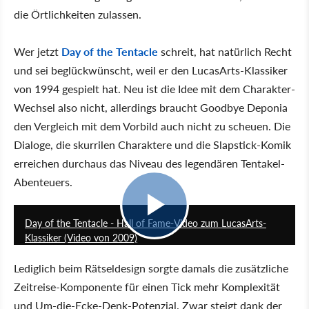
die Örtlichkeiten zulassen.
Wer jetzt
Day of the Tentacle
schreit, hat natürlich Recht
und sei beglückwünscht, weil er den LucasArts-Klassiker
von 1994 gespielt hat. Neu ist die Idee mit dem Charakter-
Wechsel also nicht, allerdings braucht Goodbye Deponia
den Vergleich mit dem Vorbild auch nicht zu scheuen. Die
Dialoge, die skurrilen Charaktere und die Slapstick-Komik
erreichen durchaus das Niveau des legendären Tentakel-
Abenteuers.
5:59
Day of the Tentacle - Hall of Fame-Video zum LucasArts-
Klassiker (Video von 2009)
Lediglich beim Rätseldesign sorgte damals die zusätzliche
Zeitreise-Komponente für einen Tick mehr Komplexität
und Um-die-Ecke-Denk-Potenzial. Zwar steigt dank der