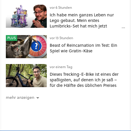
Nachgeschmack hinterlässt
vor 6 Stunden
Ich habe mein ganzes Leben nur
Lego gebaut. Mein erstes
Lumibricks-Set hat mich jetzt
nachhaltig beeindruckt: Game
Stack im Test
PLUS
vor 13 Stunden
Beast of Reincarnation im Test: Ein
Spiel wie Gratin-Käse
vor einem Tag
Dieses Trecking-E-Bike ist eines der
spaßigsten, auf denen ich je saß –
für die Hälfte des üblichen Preises
mehr anzeigen