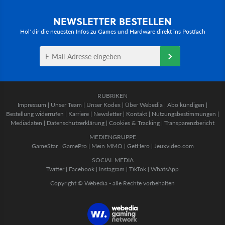
NEWSLETTER BESTELLEN
Hol' dir die neuesten Infos zu Games und Hardware direkt ins Postfach
RUBRIKEN
Impressum
|
Unser Team
|
Unser Kodex
|
Über Webedia
|
Abo kündigen
|
Bestellung widerrufen
|
Karriere
|
Newsletter
|
Kontakt
|
Nutzungsbestimmungen
|
Mediadaten
|
Datenschutzerklärung
|
Cookies & Tracking
|
Transparenzbericht
MEDIENGRUPPE
GameStar
|
GamePro
|
Mein MMO
|
GetHero
|
Jeuxvideo.com
SOCIAL MEDIA
Twitter
|
Facebook
|
Instagram
|
TikTok
|
WhatsApp
Copyright © Webedia - alle Rechte vorbehalten