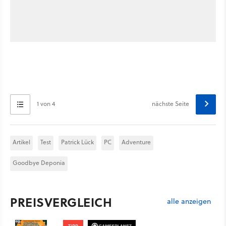
1 von 4
nächste Seite
Artikel
Test
Patrick Lück
PC
Adventure
Goodbye Deponia
PREISVERGLEICH
alle anzeigen
TIPP