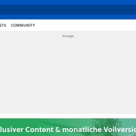
STS
COMMUNITY
lusiver Content & monatliche Vollvers