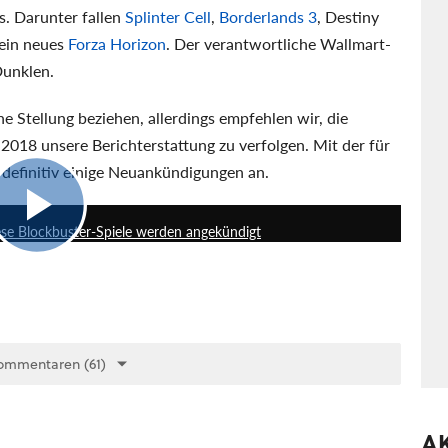
us. Darunter fallen
Splinter Cell
,
Borderlands 3
, Destiny
 ein neues
Forza Horizon
. Der verantwortliche Wallmart-
Dunklen.
e Stellung beziehen, allerdings empfehlen wir, die
018 unsere Berichterstattung zu verfolgen. Mit der für
 definitiv einige Neuankündigungen an.
7:57
ese Blockbuster-Spiele werden angekündigt
ommentaren (61)
A