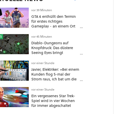
vor 39 Minuten
GTA 6 enthüllt den Termin
für erstes richtiges
16
2
Gameplay - an einem Ort
mit dem niemand
gerechnet hatte
S
vor 45 Minuten
Diablo-Dungeons auf
Knopfdruck: Das düstere
4
Seeing Eyes bringt
tausende Monster und ein
mächtiges Tool, das sogar
vor einer Stunde
D&D-Spieler feuern
Javier, Elektriker: »Bei einem
Kunden flog 5-mal der
3
Strom raus, ich bat um die
Rechnung und entdeckte,
dass er je nach Uhrzeit eine
vor einer Stunde
unterschiedliche
Ein vergessenes Star Trek-
vertragliche Leistung hatte«
Spiel wird in vier Wochen
1
3
für immer abgeschaltet