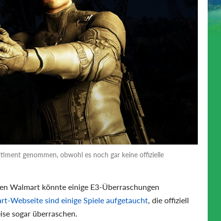
ortiment genommen, obwohl es noch gar keine offizielle
sen Walmart könnte einige E3-Überraschungen
t-Webseite sind einige Spiele aufgetaucht
, die offiziell
ise sogar überraschen.