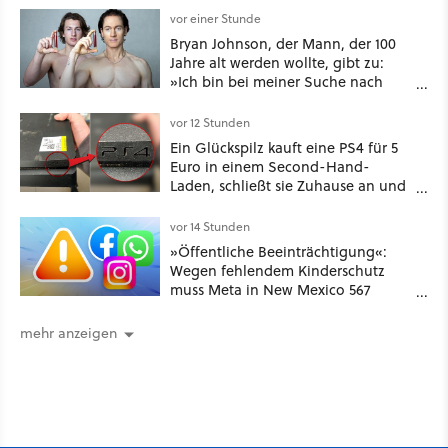
Seitenverhältnis seid ihr unterwegs?
vor einer Stunde
Bryan Johnson, der Mann, der 100
Jahre alt werden wollte, gibt zu:
»Ich bin bei meiner Suche nach
Langlebigkeit zu weit gegangen«
vor 12 Stunden
Ein Glückspilz kauft eine PS4 für 5
Euro in einem Second-Hand-
Laden, schließt sie Zuhause an und
schon hat er seine erste
funktionierende PlayStation [Best of
vor 14 Stunden
GameStar]
»Öffentliche Beeinträchtigung«:
Wegen fehlendem Kinderschutz
muss Meta in New Mexico 567
Millionen US-Dollar zahlen
mehr anzeigen