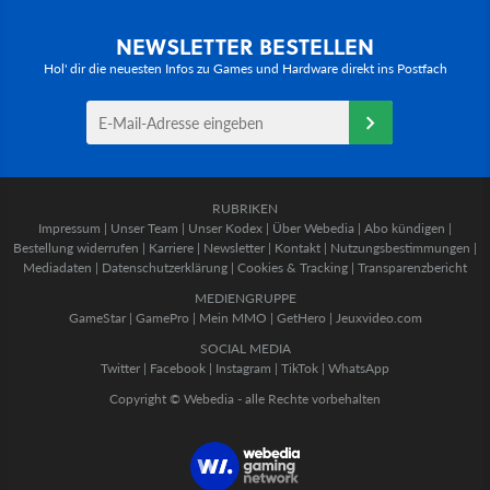
NEWSLETTER BESTELLEN
Hol' dir die neuesten Infos zu Games und Hardware direkt ins Postfach
RUBRIKEN
Impressum
|
Unser Team
|
Unser Kodex
|
Über Webedia
|
Abo kündigen
|
Bestellung widerrufen
|
Karriere
|
Newsletter
|
Kontakt
|
Nutzungsbestimmungen
|
Mediadaten
|
Datenschutzerklärung
|
Cookies & Tracking
|
Transparenzbericht
MEDIENGRUPPE
GameStar
|
GamePro
|
Mein MMO
|
GetHero
|
Jeuxvideo.com
SOCIAL MEDIA
Twitter
|
Facebook
|
Instagram
|
TikTok
|
WhatsApp
Copyright © Webedia - alle Rechte vorbehalten