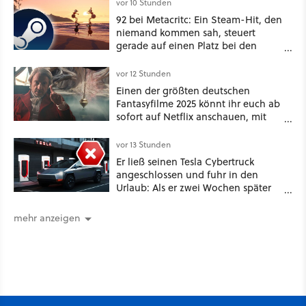
vor 10 Stunden
92 bei Metacritc: Ein Steam-Hit, den
niemand kommen sah, steuert
gerade auf einen Platz bei den
Game Awards zu
vor 12 Stunden
Einen der größten deutschen
Fantasyfilme 2025 könnt ihr euch ab
sofort auf Netflix anschauen, mit
dabei: ein Star aus Der Hobbit
vor 13 Stunden
Er ließ seinen Tesla Cybertruck
angeschlossen und fuhr in den
Urlaub: Als er zwei Wochen später
zurückkam, sprang der Truck nicht
mehr an [Best of GameStar]
mehr anzeigen