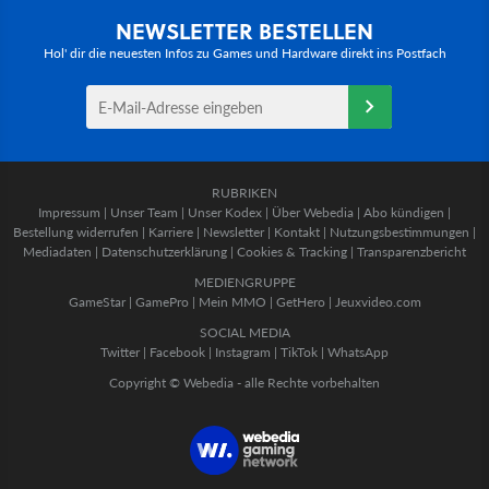
NEWSLETTER BESTELLEN
Hol' dir die neuesten Infos zu Games und Hardware direkt ins Postfach
RUBRIKEN
Impressum
|
Unser Team
|
Unser Kodex
|
Über Webedia
|
Abo kündigen
|
Bestellung widerrufen
|
Karriere
|
Newsletter
|
Kontakt
|
Nutzungsbestimmungen
|
Mediadaten
|
Datenschutzerklärung
|
Cookies & Tracking
|
Transparenzbericht
MEDIENGRUPPE
GameStar
|
GamePro
|
Mein MMO
|
GetHero
|
Jeuxvideo.com
SOCIAL MEDIA
Twitter
|
Facebook
|
Instagram
|
TikTok
|
WhatsApp
Copyright © Webedia - alle Rechte vorbehalten