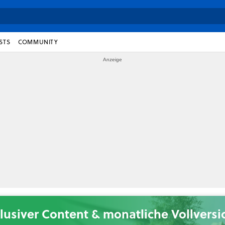
STS
COMMUNITY
lusiver Content & monatliche Vollvers