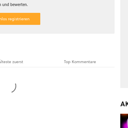
 und bewerten.
nlos registrieren
Älteste
zuerst
Top
Kommentare
A