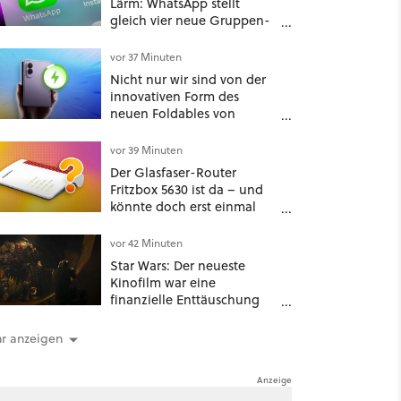
Lärm: WhatsApp stellt
gleich vier neue Gruppen-
Funktionen vor
vor 37 Minuten
Nicht nur wir sind von der
innovativen Form des
neuen Foldables von
Samsung überzeugt – das
Handy stellt gerade auch
vor 39 Minuten
neue Vorbesteller-Rekorde
Der Glasfaser-Router
auf
Fritzbox 5630 ist da – und
könnte doch erst einmal
zum Ladenhüter werden
vor 42 Minuten
Star Wars: Der neueste
Kinofilm war eine
finanzielle Enttäuschung
und daraus macht selbst
Disney kein Geheimnis
r anzeigen