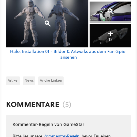
12
Halo: Installation 01 - Bilder & Artworks aus dem Fan-Spiel
ansehen
Artikel
News
Andre Linken
KOMMENTARE
(5)
Kommentar-Regeln von GameStar
Bitte lies unsere
Kommentar-Regeln
, bevor Du einen