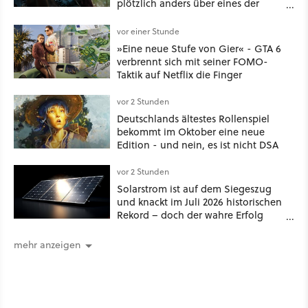
plötzlich anders über eines der
umstrittensten Häuser von Game of
Thrones denken
vor einer Stunde
»Eine neue Stufe von Gier« - GTA 6
verbrennt sich mit seiner FOMO-
Taktik auf Netflix die Finger
vor 2 Stunden
Deutschlands ältestes Rollenspiel
bekommt im Oktober eine neue
Edition - und nein, es ist nicht DSA
vor 2 Stunden
Solarstrom ist auf dem Siegeszug
und knackt im Juli 2026 historischen
Rekord – doch der wahre Erfolg
bleibt unsichtbar
mehr anzeigen