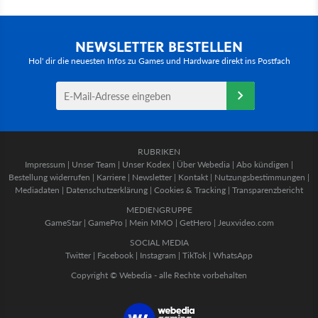
NEWSLETTER BESTELLEN
Hol' dir die neuesten Infos zu Games und Hardware direkt ins Postfach
RUBRIKEN
Impressum
|
Unser Team
|
Unser Kodex
|
Über Webedia
|
Abo kündigen
|
Bestellung widerrufen
|
Karriere
|
Newsletter
|
Kontakt
|
Nutzungsbestimmungen
|
Mediadaten
|
Datenschutzerklärung
|
Cookies & Tracking
|
Transparenzbericht
MEDIENGRUPPE
GameStar
|
GamePro
|
Mein MMO
|
GetHero
|
Jeuxvideo.com
SOCIAL MEDIA
Twitter
|
Facebook
|
Instagram
|
TikTok
|
WhatsApp
Copyright © Webedia - alle Rechte vorbehalten