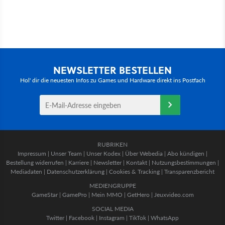
NEWSLETTER BESTELLEN
Hol' dir die neuesten Infos zu Games und Hardware direkt ins Postfach
RUBRIKEN
Impressum
|
Unser Team
|
Unser Kodex
|
Über Webedia
|
Abo kündigen
|
Bestellung widerrufen
|
Karriere
|
Newsletter
|
Kontakt
|
Nutzungsbestimmungen
|
Mediadaten
|
Datenschutzerklärung
|
Cookies & Tracking
|
Transparenzbericht
MEDIENGRUPPE
GameStar
|
GamePro
|
Mein MMO
|
GetHero
|
Jeuxvideo.com
SOCIAL MEDIA
Twitter
|
Facebook
|
Instagram
|
TikTok
|
WhatsApp