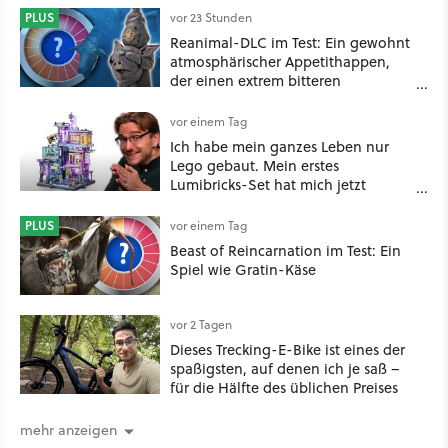
PLUS
vor 23 Stunden
Reanimal-DLC im Test: Ein gewohnt
atmosphärischer Appetithappen,
der einen extrem bitteren
Nachgeschmack hinterlässt
vor einem Tag
Ich habe mein ganzes Leben nur
Lego gebaut. Mein erstes
Lumibricks-Set hat mich jetzt
nachhaltig beeindruckt: Game
Stack im Test
PLUS
vor einem Tag
Beast of Reincarnation im Test: Ein
Spiel wie Gratin-Käse
vor 2 Tagen
Dieses Trecking-E-Bike ist eines der
spaßigsten, auf denen ich je saß –
für die Hälfte des üblichen Preises
mehr anzeigen