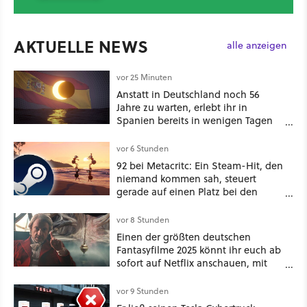
AKTUELLE NEWS
alle anzeigen
vor 25 Minuten
Anstatt in Deutschland noch 56
Jahre zu warten, erlebt ihr in
Spanien bereits in wenigen Tagen
ein schattiges Sommer-Spektakel
vor 6 Stunden
92 bei Metacritc: Ein Steam-Hit, den
niemand kommen sah, steuert
gerade auf einen Platz bei den
Game Awards zu
vor 8 Stunden
Einen der größten deutschen
Fantasyfilme 2025 könnt ihr euch ab
sofort auf Netflix anschauen, mit
dabei: ein Star aus Der Hobbit
vor 9 Stunden