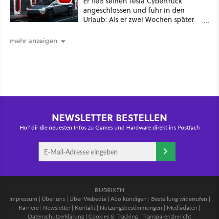
Er ließ seinen Tesla Cybertruck
angeschlossen und fuhr in den
Urlaub: Als er zwei Wochen später
zurückkam, sprang der Truck nicht
mehr an [Best of GameStar]
mehr anzeigen
NEWSLETTER BESTELLEN
Hol' dir die neuesten Infos zu Games und Hardware direkt ins Postfach
RUBRIKEN
Impressum
|
Über uns
|
Über Webedia
|
Abo kündigen
|
Bestellung widerrufen
|
Karriere
|
Newsletter
|
Kontakt
|
Nutzungsbestimmungen
|
Mediadaten
|
Datenschutzerklärung
|
Cookies & Tracking
|
Transparenzbericht