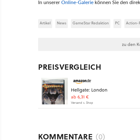
In unserer
Online-Galerie
können Sie den direk
Artikel
News
GameStar Redaktion
PC
Action-R
zu den 
PREISVERGLEICH
Hellgate: London
ab 6,31 €
Versand s. Shop
KOMMENTARE
(0)