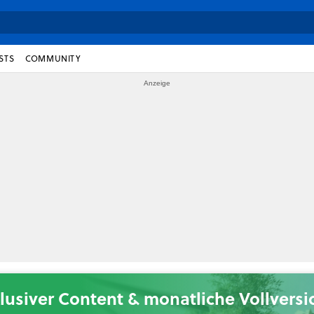
STS
COMMUNITY
lusiver Content & monatliche Vollvers