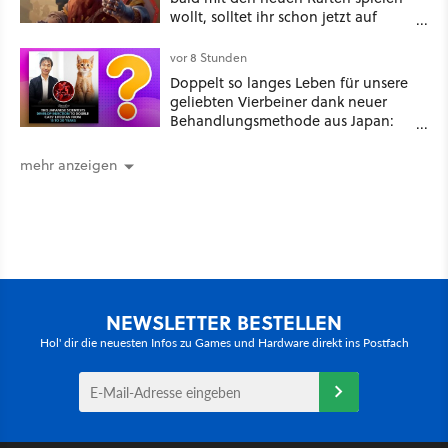
wollt, solltet ihr schon jetzt auf
Duolingo Zwergisch pauken
vor 8 Stunden
Doppelt so langes Leben für unsere
geliebten Vierbeiner dank neuer
Behandlungsmethode aus Japan:
Der Blick auf über 1.200
Kommentare zeigt, dass es nicht so
mehr anzeigen
einfach ist
NEWSLETTER BESTELLEN
Hol' dir die neuesten Infos zu Games und Hardware direkt ins Postfach