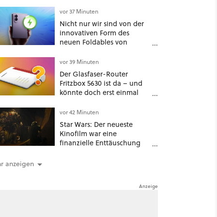
Funktionen vor
vor 37 Minuten
Nicht nur wir sind von der
innovativen Form des
neuen Foldables von
Samsung überzeugt – das
Handy stellt gerade auch
vor 39 Minuten
neue Vorbesteller-Rekorde
Der Glasfaser-Router
auf
Fritzbox 5630 ist da – und
könnte doch erst einmal
zum Ladenhüter werden
vor 42 Minuten
Star Wars: Der neueste
Kinofilm war eine
finanzielle Enttäuschung
und daraus macht selbst
Disney kein Geheimnis
r anzeigen