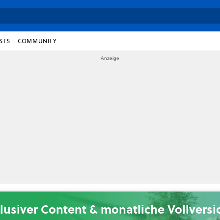
STS
COMMUNITY
lusiver Content & monatliche Vollvers