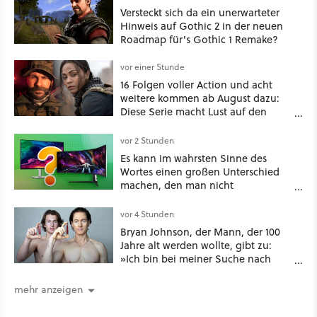
Versteckt sich da ein unerwarteter
Hinweis auf Gothic 2 in der neuen
Roadmap für's Gothic 1 Remake?
vor einer Stunde
16 Folgen voller Action und acht
weitere kommen ab August dazu:
Diese Serie macht Lust auf den
kommenden Call-of-Duty-Film
vor 2 Stunden
Es kann im wahrsten Sinne des
Wortes einen großen Unterschied
machen, den man nicht
unterschätzen sollte: Mit welchem
Seitenverhältnis seid ihr unterwegs?
vor 4 Stunden
Bryan Johnson, der Mann, der 100
Jahre alt werden wollte, gibt zu:
»Ich bin bei meiner Suche nach
Langlebigkeit zu weit gegangen«
mehr anzeigen