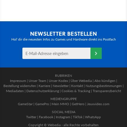
NEWSLETTER BESTELLEN
Hol' dir die neuesten Infos zu Games und Hardware direkt ins Postfach
RUBRIKEN
Impressum
|
Unser Team
|
Unser Kodex
|
Über Webedia
|
Abo kündigen
|
Bestellung widerrufen
|
Karriere
|
Newsletter
|
Kontakt
|
Nutzungsbestimmungen
|
Mediadaten
|
Datenschutzerklärung
|
Cookies & Tracking
|
Transparenzbericht
MEDIENGRUPPE
GameStar
|
GamePro
|
Mein MMO
|
GetHero
|
Jeuxvideo.com
SOCIAL MEDIA
Twitter
|
Facebook
|
Instagram
|
TikTok
|
WhatsApp
Copyright © Webedia - alle Rechte vorbehalten