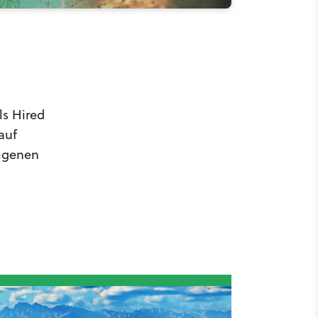
ls Hired
auf
eigenen