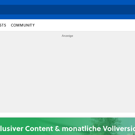
STS
COMMUNITY
lusiver Content & monatliche Vollvers