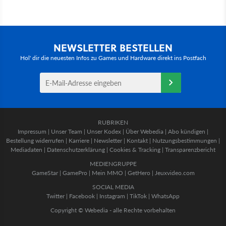
NEWSLETTER BESTELLEN
Hol' dir die neuesten Infos zu Games und Hardware direkt ins Postfach
RUBRIKEN
Impressum
|
Unser Team
|
Unser Kodex
|
Über Webedia
|
Abo kündigen
|
Bestellung widerrufen
|
Karriere
|
Newsletter
|
Kontakt
|
Nutzungsbestimmungen
|
Mediadaten
|
Datenschutzerklärung
|
Cookies & Tracking
|
Transparenzbericht
MEDIENGRUPPE
GameStar
|
GamePro
|
Mein MMO
|
GetHero
|
Jeuxvideo.com
SOCIAL MEDIA
Twitter
|
Facebook
|
Instagram
|
TikTok
|
WhatsApp
Copyright © Webedia - alle Rechte vorbehalten