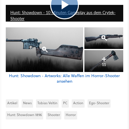
9:52
Hunt: Showdown - 10 Minuten Gameplay aus dem Crytek-
Shooter
11
Hunt: Showdown - Artworks: Alle Waffen im Horror-Shooter
ansehen
Artikel
News
Tobias Veltin
PC
Action
Ego-Shooter
Hunt: Showdown 1896
Shooter
Horror