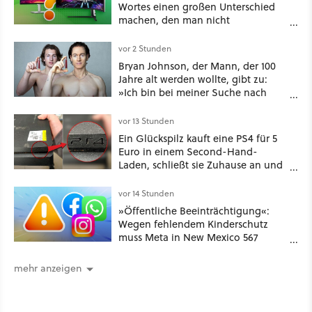
Wortes einen großen Unterschied
machen, den man nicht
unterschätzen sollte: Mit welchem
Seitenverhältnis seid ihr unterwegs?
vor 2 Stunden
Bryan Johnson, der Mann, der 100
Jahre alt werden wollte, gibt zu:
»Ich bin bei meiner Suche nach
Langlebigkeit zu weit gegangen«
vor 13 Stunden
Ein Glückspilz kauft eine PS4 für 5
Euro in einem Second-Hand-
Laden, schließt sie Zuhause an und
schon hat er seine erste
funktionierende PlayStation [Best of
vor 14 Stunden
GameStar]
»Öffentliche Beeinträchtigung«:
Wegen fehlendem Kinderschutz
muss Meta in New Mexico 567
Millionen US-Dollar zahlen
mehr anzeigen