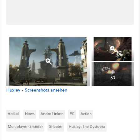
63
Huxley - Screenshots ansehen
Artikel
News
Andre Linken
PC
Action
Multiplayer-Shooter
Shooter
Huxley: The Dystopia