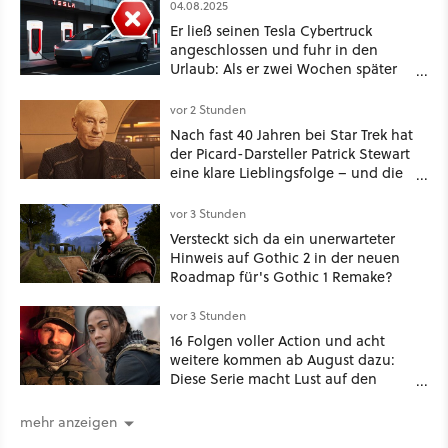
04.08.2025
Er ließ seinen Tesla Cybertruck
angeschlossen und fuhr in den
Urlaub: Als er zwei Wochen später
zurückkam, sprang der Truck nicht
mehr an
vor 2 Stunden
Nach fast 40 Jahren bei Star Trek hat
der Picard-Darsteller Patrick Stewart
eine klare Lieblingsfolge – und die
ist Familiensache
vor 3 Stunden
Versteckt sich da ein unerwarteter
Hinweis auf Gothic 2 in der neuen
Roadmap für's Gothic 1 Remake?
vor 3 Stunden
16 Folgen voller Action und acht
weitere kommen ab August dazu:
Diese Serie macht Lust auf den
kommenden Call-of-Duty-Film
mehr anzeigen