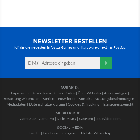
NEWSLETTER BESTELLEN
Hol' dir die neuesten Infos zu Games und Hardware direkt ins Postfach
RUBRIKEN
Impressum
|
Unser Team
|
Unser Kodex
|
Über Webedia
|
Abo kündigen
|
Bestellung widerrufen
|
Karriere
|
Newsletter
|
Kontakt
|
Nutzungsbestimmungen
|
Mediadaten
|
Datenschutzerklärung
|
Cookies & Tracking
|
Transparenzbericht
MEDIENGRUPPE
GameStar
|
GamePro
|
Mein MMO
|
GetHero
|
Jeuxvideo.com
SOCIAL MEDIA
Twitter
|
Facebook
|
Instagram
|
TikTok
|
WhatsApp