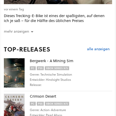
vor einem Tag
Dieses Trecking-E-Bike ist eines der spaßigsten, auf denen
ich je saß – für die Hälfte des üblichen Preises
mehr anzeigen
TOP-RELEASES
alle anzeigen
Bergwerk - A Mining Sim
PC
PS5
XBOX SERIES X/S
Genre: Technische Simulation
Entwickler: Hindsight Studios
Release:
Crimson Desert
PC
PS5
XBOX SERIES X/S
Genre: Action-Adventure
Entwickler: Pearl Abyss