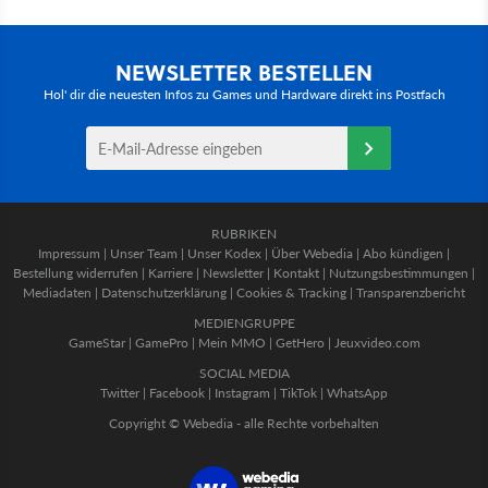
NEWSLETTER BESTELLEN
Hol' dir die neuesten Infos zu Games und Hardware direkt ins Postfach
RUBRIKEN
Impressum
|
Unser Team
|
Unser Kodex
|
Über Webedia
|
Abo kündigen
|
Bestellung widerrufen
|
Karriere
|
Newsletter
|
Kontakt
|
Nutzungsbestimmungen
|
Mediadaten
|
Datenschutzerklärung
|
Cookies & Tracking
|
Transparenzbericht
MEDIENGRUPPE
GameStar
|
GamePro
|
Mein MMO
|
GetHero
|
Jeuxvideo.com
SOCIAL MEDIA
Twitter
|
Facebook
|
Instagram
|
TikTok
|
WhatsApp
Copyright © Webedia - alle Rechte vorbehalten