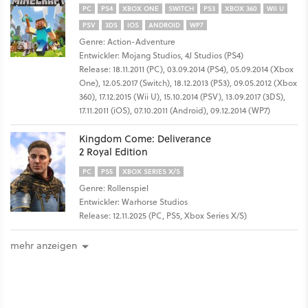
PC
PS4
XBOX ONE
SWITCH
PS3
XBOX 360
WII U
PSV
3DS
IOS
ANDROID
WP7
Genre: Action-Adventure
Entwickler: Mojang Studios, 4J Studios (PS4)
Release: 18.11.2011 (PC), 03.09.2014 (PS4), 05.09.2014 (Xbox
One), 12.05.2017 (Switch), 18.12.2013 (PS3), 09.05.2012 (Xbox
360), 17.12.2015 (Wii U), 15.10.2014 (PSV), 13.09.2017 (3DS),
17.11.2011 (iOS), 07.10.2011 (Android), 09.12.2014 (WP7)
Kingdom Come: Deliverance
2 Royal Edition
PC
PS5
XBOX SERIES X/S
Genre: Rollenspiel
Entwickler: Warhorse Studios
Release: 12.11.2025 (PC, PS5, Xbox Series X/S)
mehr anzeigen