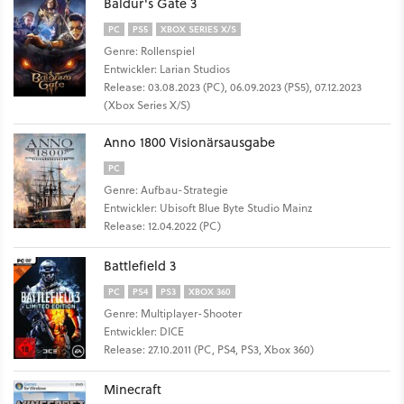
Baldur's Gate 3
PC
PS5
XBOX SERIES X/S
Genre: Rollenspiel
Entwickler: Larian Studios
Release: 03.08.2023 (PC), 06.09.2023 (PS5), 07.12.2023
(Xbox Series X/S)
Anno 1800 Visionärsausgabe
PC
Genre: Aufbau-Strategie
Entwickler: Ubisoft Blue Byte Studio Mainz
Release: 12.04.2022 (PC)
Battlefield 3
PC
PS4
PS3
XBOX 360
Genre: Multiplayer-Shooter
Entwickler: DICE
Release: 27.10.2011 (PC, PS4, PS3, Xbox 360)
Minecraft