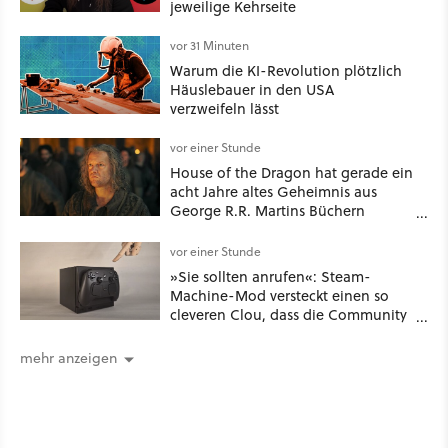
jeweilige Kehrseite
vor 31 Minuten
Warum die KI-Revolution plötzlich
Häuslebauer in den USA
verzweifeln lässt
vor einer Stunde
House of the Dragon hat gerade ein
acht Jahre altes Geheimnis aus
George R.R. Martins Büchern
aufgelöst
vor einer Stunde
»Sie sollten anrufen«: Steam-
Machine-Mod versteckt einen so
cleveren Clou, dass die Community
sich fragt, wieso Valve das nicht
gleich so macht
mehr anzeigen