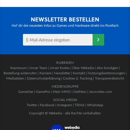
NEWSLETTER BESTELLEN
Hol' dir die neuesten Infos zu Games und Hardware direkt ins Postfach
RUBRIKEN
Impressum
|
Unser Team
|
Unser Kodex
|
Über Webedia
|
Abo kündigen
|
Bestellung widerrufen
|
Karriere
|
Newsletter
|
Kontakt
|
Nutzungsbestimmungen
|
Mediadaten
|
Datenschutzerklärung
|
Cookies & Tracking
|
Transparenzbericht
MEDIENGRUPPE
GameStar
|
GamePro
|
Mein MMO
|
GetHero
|
Jeuxvideo.com
SOCIAL MEDIA
Twitter
|
Facebook
|
Instagram
|
TikTok
|
WhatsApp
Copyright © Webedia - alle Rechte vorbehalten